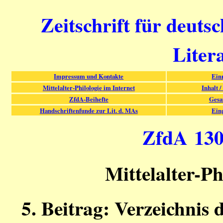
Zeitschrift für deuts
Liter
Impressum und Kontakte
Ein
Mittelalter-Philologie im Internet
Inhalt /
ZfdA-Beihefte
Gesa
Handschriftenfunde zur Lit. d. MAs
Ein
ZfdA 130 
Mittelalter-Ph
5. Beitrag: Verzeichnis