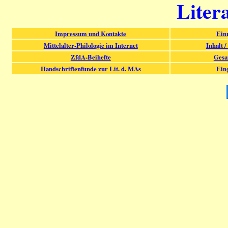
Liter
Impressum und Kontakte
Ein
Mittelalter-Philologie im Internet
Inhalt /
ZfdA-Beihefte
Gesa
Handschriftenfunde zur Lit. d. MAs
Ein