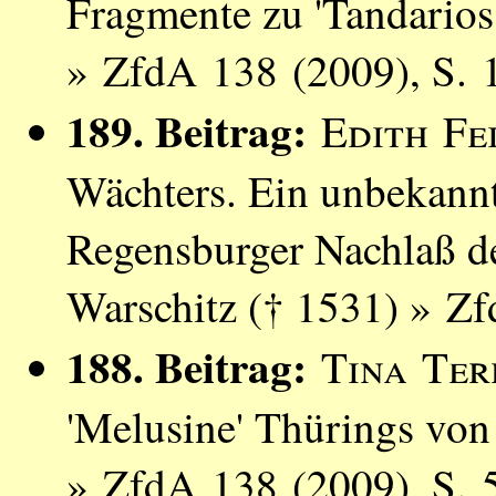
Fragmente zu 'Tandarios
» ZfdA 138 (2009), S. 
189. Beitrag:
Edith Fe
Wächters. Ein unbekann
Regensburger Nachlaß d
Warschitz († 1531) » Z
188. Beitrag:
Tina Ter
'Melusine' Thürings von
» ZfdA 138 (2009), S. 