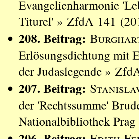
Evangelienharmonie 'Leb
Titurel' » ZfdA 141 (20
208. Beitrag:
Burghar
Erlösungsdichtung mit 
der Judaslegende » Zfd
207. Beitrag:
Stanisla
der 'Rechtssumme' Brude
Nationalbibliothek Prag
206. Beitrag:
Edith Fe