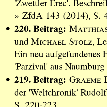
'Zwettler Erec'. Beschre
» ZfdA 143 (2014), S. 
220. Beitrag:
Matthias
und
Michael Stolz
, L
Ein neu aufgefundenes 
'Parzival' aus Naumbur
219. Beitrag:
Graeme 
der 'Weltchronik' Rudo
S. 220-223