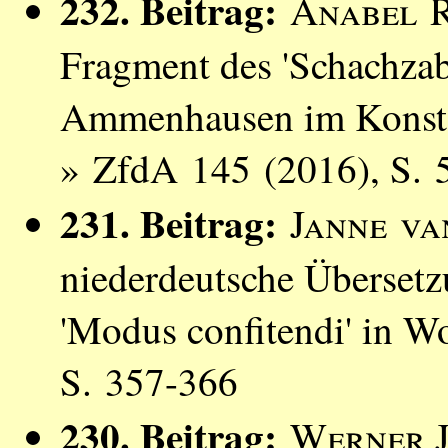
232. Beitrag:
Anabel 
Fragment des 'Schachza
Ammenhausen im Konsta
» ZfdA 145 (2016), S. 
231. Beitrag:
Janne va
niederdeutsche Überset
'Modus confitendi' in W
S. 357-366
230. Beitrag:
Werner 