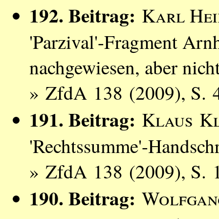
192. Beitrag:
Karl Hei
'Parzival'-Fragment Arn
nachgewiesen, aber nich
» ZfdA 138 (2009), S. 
191. Beitrag:
Klaus Kl
'Rechtssumme'-Handschr
» ZfdA 138 (2009), S. 
190. Beitrag:
Wolfgan