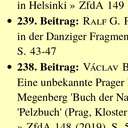
in Helsinki » ZfdA 149
239. Beitrag:
Ralf G. 
in der Danziger Fragme
S. 43-47
238. Beitrag:
Václav 
Eine unbekannte Prager 
Megenberg 'Buch der Nat
'Pelzbuch' (Prag, Kloste
» ZfdA 148 (2019), S. 