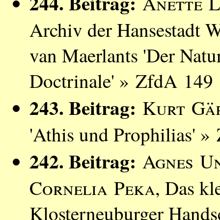
244. Beitrag:
Anette L
Archiv der Hansestadt 
van Maerlants 'Der Natu
Doctrinale' » ZfdA 149 
243. Beitrag:
Kurt Gä
'Athis und Prophilias' 
242. Beitrag:
Agnes U
Cornelia Peka
, Das kl
Klosterneuburger Hands