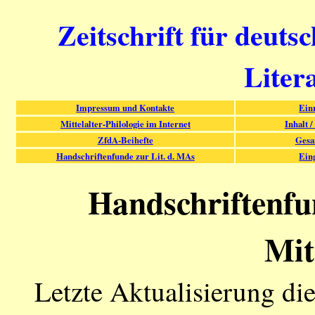
Zeitschrift für deuts
Liter
Impressum und Kontakte
Ein
Mittelalter-Philologie im Internet
Inhalt /
ZfdA-Beihefte
Gesa
Handschriftenfunde zur Lit. d. MAs
Ein
Handschriftenfu
Mit
Letzte Aktualisierung di