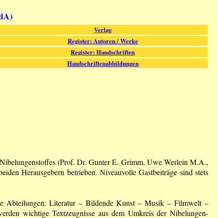
fdA)
Verlag
Register: Autoren / Werke
Register: Handschriften
Handschriftenabbildungen
 Nibelungenstoffes (Prof. Dr. Gunter E. Grimm, Uwe Werlein M.A.,
iden Herausgebern betrieben. Niveauvolle Gast­beiträge sind stets
die Abteilungen: Literatur – Bildende Kunst – Musik – Filmwelt –
s werden wichtige Textzeugnisse aus dem Umkreis der Nibelungen-