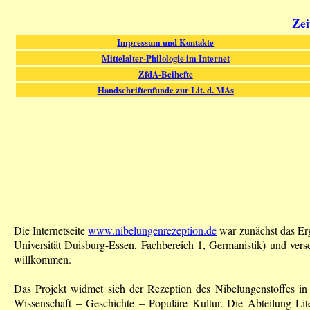
Zei
Impressum und Kontakte
Mittelalter-Philologie im Internet
ZfdA-Beihefte
Handschriftenfunde zur Lit. d. MAs
Die Internetseite
www.nibelungenrezeption.de
war zunächst das Er
Universität Duisburg-Essen, Fachbereich 1, Germanistik) und vers
willkommen.
Das Projekt widmet sich der Rezeption des Nibelungenstoffes in 
Wissenschaft – Geschichte – Populäre Kultur. Die Abteilung Lit