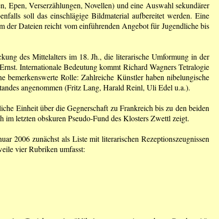
en, Epen, Verserzählungen, Novellen) und eine Auswahl sekundärer
enfalls soll das einschlägige Bildmaterial aufbereitet werden. Eine
m der Dateien reicht vom einführenden Angebot für Jugendliche bis
kung des Mittelalters im 18. Jh., die literarische Umformung in der
Ernst. Internationale Bedeutung kommt Richard Wagners Tetralogie
ine bemerkenswerte Rolle: Zahlreiche Künstler haben nibelungische
standes angenommen (Fritz Lang, Harald Reinl, Uli Edel u.a.).
liche Einheit über die Gegnerschaft zu Frankreich bis zu den beiden
h im letzten obskuren Pseudo-Fund des Klosters Zwettl zeigt.
nuar 2006 zunächst als Liste mit literarischen Rezeptionszeugnissen
weile vier Rubriken umfasst: