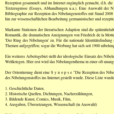
Rezeption gesammelt und im Internet zugänglich gemacht, d.h. di
Textzeugnisse (Essays, Abhandlungen u.a.). Eine Auswahl der N
Biblio­graphie zur Rezeption des Nibelungenstoffes mit Stand 200
hin zur wissenschaftlichen Bearbeitung germanistischer und rezepti
Markante Stationen der literarischen Adaption sind die spätmittela
Romantik, die dramatischen Aneignungen von Friedrich de la Mott
'Der Ring des Nibelungen' zu. Für die nationale Identitätsfindun
Themen aufgegriffen; sogar die Werbung hat sich seit 1900 nibelung
Ein weiteres Arbeitsgebiet stellt der ideologische Einsatz des Nib
Weltkriegen. Hier erst wird das Nibelungenthema in einer oft unan
Der Orientierung dient eine S y n o p s e "Die Rezeption des Nibel
des Nibelungenstoffes ins Internet gestellt wurde. Diese Liste wurde
1. Geschichtliche Daten,
2. Historische Quellen, Dichtungen, Nacherzählungen,
3. Bildende Kunst, Comics, Musik, Film,
4. Ausgaben, Übersetzungen, Wissenschaft (in Auswahl)