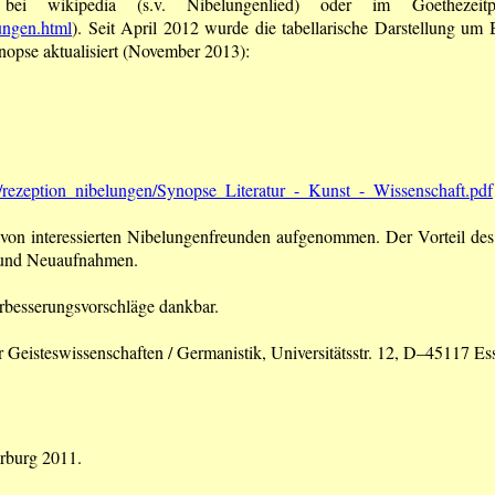
 wikipedia (s.v. Nibelungenlied) oder im Goethezeitport
lungen.html
). Seit April 2012 wurde die tabellarische Darstellung um
Synopse aktualisiert (November 2013):
l/rezeption_nibelungen/Synopse_Literatur_-_Kunst_-_Wissenschaft.pdf
 interes­sierten Nibelungenfreunden aufgenommen. Der Vorteil des Int
n und Neuaufnahmen.
erbesserungsvorschläge dankbar.
r Geisteswissenschaften / Germanistik, Universitätsstr. 12, D–45117 Es
rburg 2011.