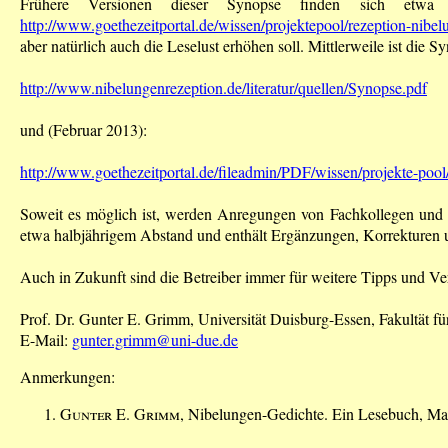
Frühere Versionen dieser Synopse finden sich etwa bei
http://www.goethezeitportal.de/wissen/projektepool/rezeption-­nibe
aber natürlich auch die Leselust erhöhen soll. Mittlerweile ist die 
http://www.nibelungenrezeption.de/literatur/quellen/Synopse.pdf
und (Februar 2013):
http://www.goethezeitportal.de/fileadmin/PDF/wissen/projekte-poo
Soweit es möglich ist, werden Anregungen von Fachkollegen und von
etwa halbjährigem Abstand und enthält Ergänzungen, Korrekture
Auch in Zukunft sind die Betreiber immer für weitere Tipps und V
Prof. Dr. Gunter E. Grimm, Universität Duisburg-Essen, Fakultät fü
E-Mail:
gunter.grimm@uni-due.de
Anmerkungen:
Gunter E. Grimm
, Nibelungen-Gedichte. Ein Lesebuch, Ma