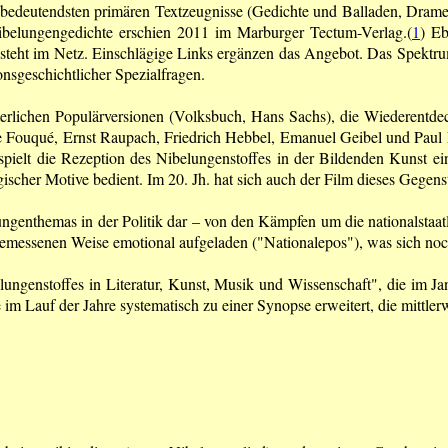
e bedeutendsten primären Textzeugnisse (Gedichte und Balladen, Dram
ibelungengedichte erschien 2011 im Marburger Tectum-Verlag.(
1
) Eb
8 steht im Netz. Einschlägige Links ergänzen das Angebot. Das Spektru
onsgeschichtlicher Spezialfragen.
lterlichen Populärversionen (Volksbuch, Hans Sachs), die Wiederentdec
e Fouqué, Ernst Raupach, Friedrich Hebbel, Emanuel Geibel und Paul 
g spielt die Rezeption des Nibelungenstoffes in der Bildenden Kunst e
ischer Motive bedient. Im 20. Jh. hat sich auch der Film dieses Gegen
elungenthemas in der Politik dar – von den Kämpfen um die nationalstaat
gemessenen Weise emotional aufgeladen ("Nationalepos"), was sich noc
ungen­stoffes in Literatur, Kunst, Musik und Wissenschaft", die im Ja
 im Lauf der Jahre systematisch zu einer Synopse erweitert, die mittler