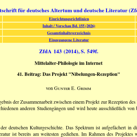
tschrift für deutsches Altertum und deutsche Literatur (Z
Einrichtungsrichtlinien
Inhalt / Vorschau Bd. 155 (2026)
Gesamtinhaltsverzeichnis
Eingegangene Literatur
ZfdA 143 (2014), S. 549f.
Mittelalter-Philologie im Internet
41. Beitrag: Das Projekt "Nibelungen-Rezeption"
von
Gunter E. Grimm
gebnis der Zusammenarbeit zwischen einem Projekt zur Rezeption des
chiedenen anderen Studiengängen und wird heute ausschließlich von be
der deutschen Kulturgeschichte. Das Spektrum ist aufgefächert in 
eratur ist bereits am weitesten gediehen. Im Rahmen des Projekte