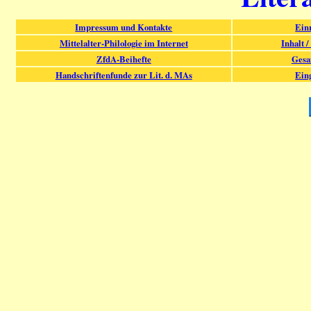
Impressum und Kontakte
Ein
Mittelalter-Philologie im Internet
Inhalt /
ZfdA-Beihefte
Gesa
Handschriftenfunde zur Lit. d. MAs
Ein