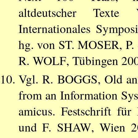
altdeutscher Texte
Internationales Sympo
hg. von
ST. MOSER
,
P
R. WOLF
, Tübingen 200
Vgl.
R. BOGGS
, Old a
from an Information Syst
amicus. Festschrift fü
und
F. SHAW
, Wien 2