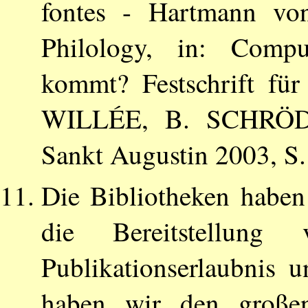
fontes - Hartmann v
Philology, in: Compu
kommt? Festschrift fü
WILLÉE
,
B. SCHRÖ
Sankt Augustin 2003, S.
Die Bibliotheken haben
die Bereitstellun
Publikationserlaubnis u
haben wir den großen 