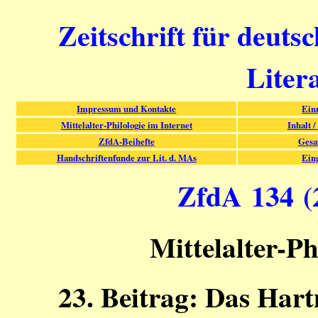
Zeitschrift für deuts
Liter
Impressum und Kontakte
Ein
Mittelalter-Philologie im Internet
Inhalt /
ZfdA-Beihefte
Gesa
Handschriftenfunde zur Lit. d. MAs
Ein
ZfdA 134 (2
Mittelalter-Ph
23. Beitrag: Das Har