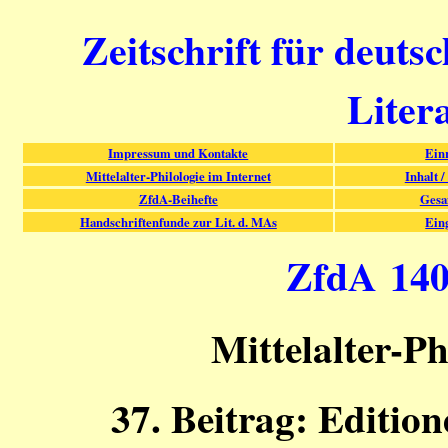
Zeitschrift für deuts
Liter
Impressum und Kontakte
Ein
Mittelalter-Philologie im Internet
Inhalt /
ZfdA-Beihefte
Gesa
Handschriftenfunde zur Lit. d. MAs
Ein
ZfdA 140 
Mittelalter-Ph
37. Beitrag: Editio