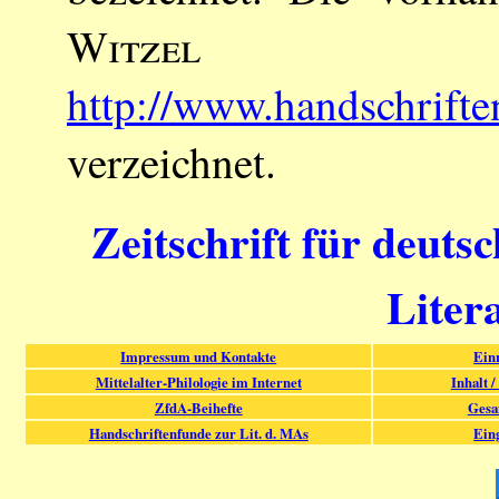
Witzel
ist
http://www.handschrift
verzeichnet.
Zeitschrift für deuts
Liter
Impressum und Kontakte
Ein
Mittelalter-Philologie im Internet
Inhalt /
ZfdA-Beihefte
Gesa
Handschriftenfunde zur Lit. d. MAs
Ein