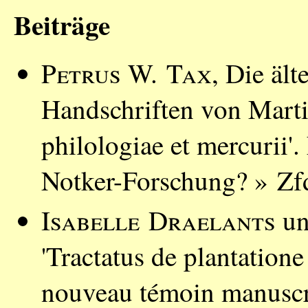
Beiträge
Petrus W. Tax
, Die ält
Handschriften von Marti
philologiae et mercurii'.
Notker-Forschung? » Zf
Isabelle Draelants
u
'Tractatus de plantation
nouveau témoin manuscr