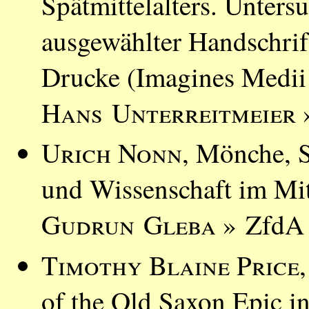
Spätmittelalters. Unter
ausgewählter Handschrif
Drucke (Imagines Medii
Hans Unterreitmeier
»
Urich Nonn
, Mönche, S
und Wissenschaft im Mit
Gudrun Gleba
» ZfdA 
Timothy Blaine Price
of the Old Saxon Epic in