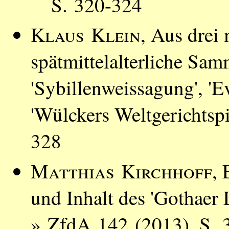
S. 320-324
Klaus Klein
, Aus drei
spätmittelalterliche Sam
'Sybillenweissagung', '
'Wülckers Weltgerichtsp
328
Matthias Kirchhoff
, 
und Inhalt des 'Gothaer 
» ZfdA 142 (2013), S. 