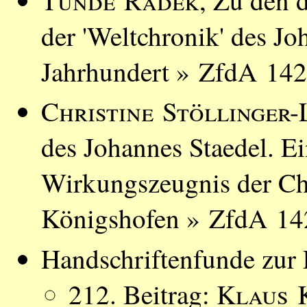
Tünde Radek
, Zu den 
der 'Welt­chronik' des J
Jahrhundert » ZfdA 142
Christine Stöllinger-
des Johannes Staedel. Ei
Wirkungszeugnis der Ch
Königshofen » ZfdA 142
Handschriftenfunde zur L
212. Beitrag:
Klaus 