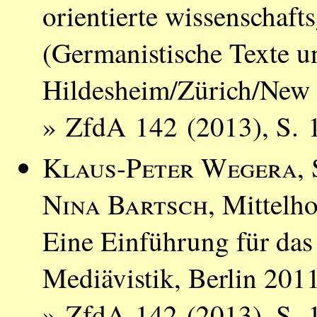
orientierte wissenschaft
(Germanistische Texte u
Hildesheim/Zürich/New
» ZfdA 142 (2013), S. 
Klaus-Peter Wegera
,
Nina Bartsch
, Mittelh
Eine Einführung für das
Mediävistik, Berlin 201
» ZfdA 142 (2013), S. 