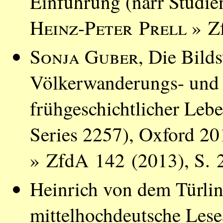
Einführung (narr Studie
Heinz-Peter Prell
» Zf
Sonja Guber
, Die Bild
Völkerwanderungs- und V
frühgeschichtlicher Leb
Series 2257), Oxford 2
» ZfdA 142 (2013), S. 
Heinrich von dem Türlin
mittelhochdeutsche Lese