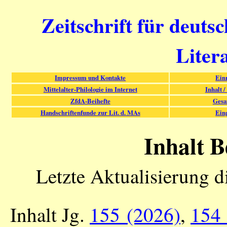
Zeitschrift für deuts
Liter
Impressum und Kontakte
Ein
Mittelalter-Philologie im Internet
Inhalt /
ZfdA-Beihefte
Gesa
Handschriftenfunde zur Lit. d. MAs
Ein
Inhalt B
Letzte Aktualisierung d
Inhalt Jg.
155 (2026)
,
154 