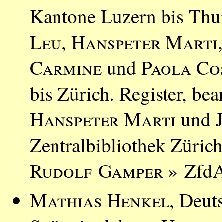
Kantone Luzern bis Thur
Leu
,
Hanspeter Marti
Carmine
und
Paola Co
bis Zürich. Register, be
Hanspeter Marti
und
Zentralbibliothek Züric
Rudolf Gamper
» ZfdA
Mathias Henkel
, Deut