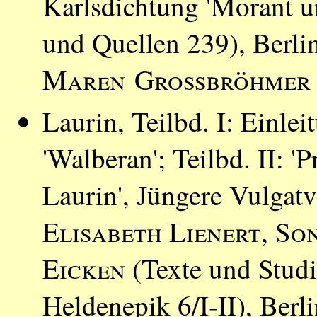
Karlsdichtung 'Morant u
und Quellen 239), Berli
Maren Großbröhmer
Laurin, Teilbd. I: Einlei
'Walberan'; Teilbd. II: '
Laurin', Jüngere Vulgatv
Elisabeth Lienert
,
Son
Eicken
(Texte und Studi
Heldenepik 6/I-II), Berl