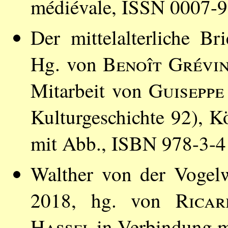
médiévale, ISSN 0007-
Der mittelalterliche B
Hg. von
Benoît Grévi
Mitarbeit von
Guiseppe
Kulturgeschichte 92), K
mit Abb., ISBN 978-3-
Walther von der Vogel
2018, hg. von
Rica
Hassel
in Verbindung 