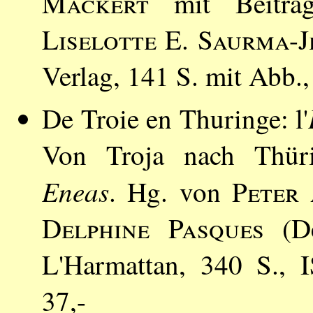
Mackert
mit Beitr
Liselotte E. Saurma-J
Verlag, 141 S. mit Abb
De Troie en Thuringe: l'
Von Troja nach Thüri
Eneas
. Hg. von
Peter
Delphine Pasques
(De
L'Harmattan, 340 S.,
37,-