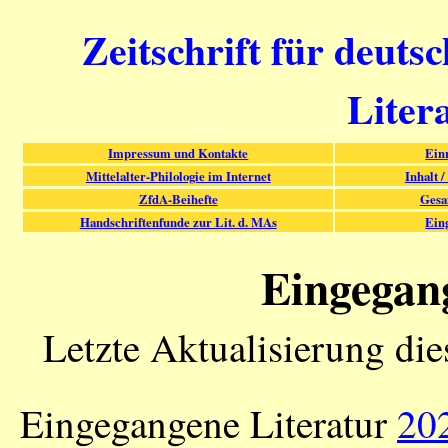
Zeitschrift für deuts
Liter
Impressum und Kontakte
Ein
Mittelalter-Philologie im Internet
Inhalt /
ZfdA-Beihefte
Gesa
Handschriftenfunde zur Lit. d. MAs
Ein
Eingegan
Letzte Aktualisierung di
Eingegangene Literatur
20