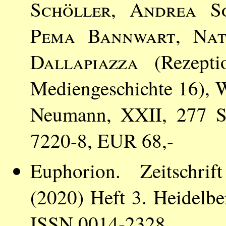
Schöller
,
Andrea Sc
Pema Bannwart
,
Nat
Dallapiazza
(Rezeptio
Mediengeschichte 16),
Neumann, XXII, 277 S
7220-8, EUR 68,-
Euphorion. Zeitschrif
(2020) Heft 3. Heidelber
ISSN 0014-2328