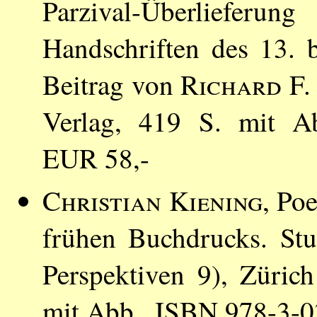
Parzival-Überliefe
Handschriften des 13. 
Beitrag von
Richard F.
Verlag, 419 S. mit A
EUR 58,-
Christian Kiening
, Po
frühen Buchdrucks. Stu
Perspektiven 9), Züric
mit Abb., ISBN 978-3-