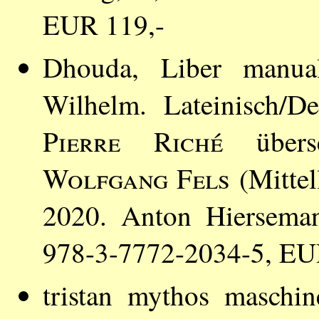
EUR 119,-
Dhouda, Liber manua
Wilhelm. Lateinisch/D
Pierre Riché
überse
Wolfgang Fels
(Mittell
2020. Anton Hiersema
978-3-7772-2034-5, EU
tristan mythos maschin