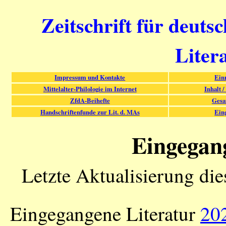
Zeitschrift für deuts
Liter
Impressum und Kontakte
Ein
Mittelalter-Philologie im Internet
Inhalt /
ZfdA-Beihefte
Gesa
Handschriftenfunde zur Lit. d. MAs
Ein
Eingegan
Letzte Aktualisierung di
Eingegangene Literatur
20