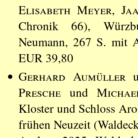
Elisabeth Meyer
,
Ja
Chronik 66), Würzb
Neumann, 267 S. mit A
EUR 39,80
Gerhard Aumüller
u
Presche
und
Michae
Kloster und Schloss Arol
frühen Neuzeit (Waldeck