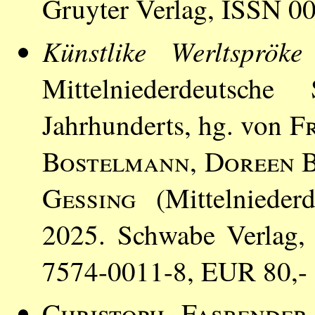
Gruyter Verlag, ISSN 0
Künstlike Werltspröke
Mittelniederdeutsch
Jahrhunderts, hg. von
F
Bostelmann
,
Doreen 
Gessing
(Mittelniederd
2025. Schwabe Verlag,
7574-0011-8, EUR 80,- 
Christoph Fasbender